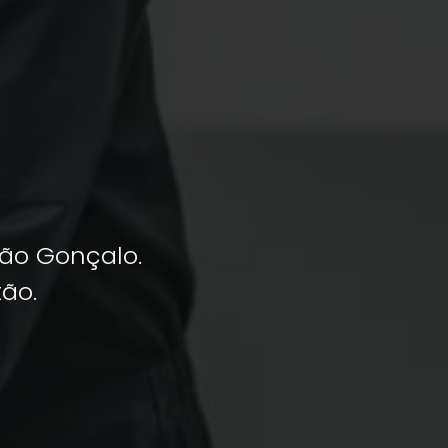
São Gonçalo.
ão.