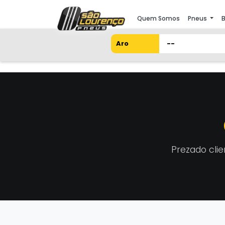
Quem Somos
Pneus
B
Aro
Prezado cli