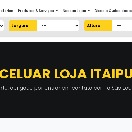
aterias
Produtos & Serviços
Nossas Lojas
Dicas e Curiosidade
Largura
Altura
CELUAR LOJA ITAIP
ente, obrigado por entrar em contato com a São Lo