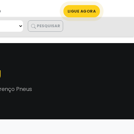
LIGUE AGORA
s
PESQUISAR
U
urenço Pneus